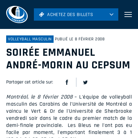
ACHETEZ DES BILLETS
ACHETEZ DES BILLETS
Football
Hockey
VOLLEYBALL MASCULIN
PUBLIÉ LE 8 FÉVRIER 2008
SOIRÉE EMMANUEL
Soccer
Rugby
ANDRÉ-MORIN AU CEPSUM
Volleyball
Partager cet article sur:
Montréal, le 8 février 2008
– L'équipe de volleyball
masculin des Carabins de l'Université de Montréal a
vaincu le Vert & Or de l'Université de Sherbrooke
vendredi soir dans le cadre du premier match de la
demi-finale provinciale. Les Bleus ne l'ont pas eu
facile par moment, l'emportant finalement 3 à 1