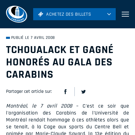
ACHETEZ DES BILLETS
ACHETEZ DES BILLETS
Football
Hockey
PUBLIÉ LE 7 AVRIL 2008
TCHOUALACK ET GAGNÉ
Soccer
HONORÉS AU GALA DES
Rugby
Volleyball
CARABINS
Partager cet article sur:
Montréal, le 7 avril 2008
– C'est ce soir que
l'organisation des Carabins de l'Université de
Montréal rendait hommage à ces athlètes alors que
se tenait, à la Cage aux sports du Centre Bell et
animée par Marie-Claude Savard, la 13e édition du