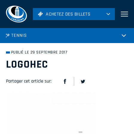
ACHETEZ DES BILLETS
ACHETEZ DES BILLETS
Football
TENNIS
Hockey
Soccer
PUBLIÉ LE 29 SEPTEMBRE 2017
Rugby
LOGOHEC
Volleyball
Partager cet article sur: