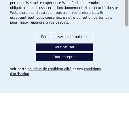
féminin
personnaliser votre expérience Web. Certains témoins sont
obligatoires pour assurer le fonctionnement et la sécurité du site
2017
Web, alors que d’autres enregistrent vos préférences. En
acceptant tout, vous consentez à notre utilisation de témoins
pour mieux répondre à vos besoins.
Personnaliser les témoins
>
Championnat automnal OUA
Tout refuser
féminin
Tout accepter
2015
Voir notre
politique de confidentialité
et nos
conditions
d’utilisation
.
Programme de sport d'excellence du campus regroupant :