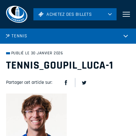
ACHETEZ DES BILLETS
ACHETEZ DES BILLETS
Football
TENNIS
Hockey
Soccer
PUBLIÉ LE 30 JANVIER 2026
Rugby
TENNIS_GOUPIL_LUCA-1
Volleyball
Partager cet article sur: