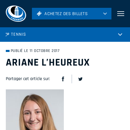
ACHETEZ DES BILLETS
ACHETEZ DES BILLETS
Football
TENNIS
Hockey
Soccer
PUBLIÉ LE 11 OCTOBRE 2017
Rugby
ARIANE L’HEUREUX
Volleyball
Partager cet article sur: