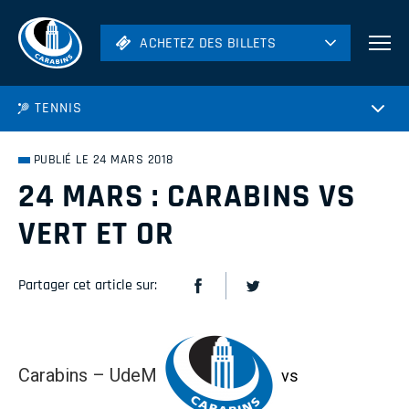
ACHETEZ DES BILLETS
ACHETEZ DES BILLETS
Football
TENNIS
Hockey
Soccer
PUBLIÉ LE 24 MARS 2018
Rugby
24 MARS : CARABINS VS
Volleyball
VERT ET OR
Partager cet article sur:
Carabins – UdeM
vs