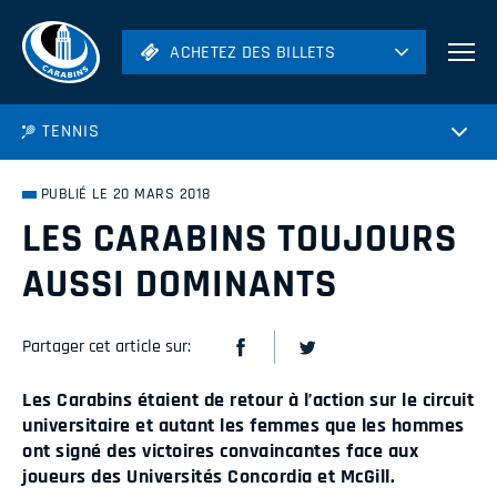
ACHETEZ DES BILLETS
ACHETEZ DES BILLETS
Football
TENNIS
Hockey
Soccer
PUBLIÉ LE 20 MARS 2018
Rugby
LES CARABINS TOUJOURS
Volleyball
AUSSI DOMINANTS
Partager cet article sur:
Les Carabins étaient de retour à l’action sur le circuit
universitaire et autant les femmes que les hommes
ont signé des victoires convaincantes face aux
joueurs des Universités Concordia et McGill.