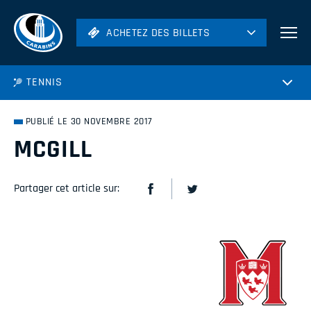
ACHETEZ DES BILLETS
ACHETEZ DES BILLETS
Football
TENNIS
Hockey
Soccer
PUBLIÉ LE 30 NOVEMBRE 2017
Rugby
MCGILL
Volleyball
Partager cet article sur: