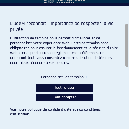
L’UdeM reconnaît l’importance de respecter la vie
privée
L’utilisation de témoins nous permet d’améliorer et de
personnaliser votre expérience Web. Certains témoins sont
obligatoires pour assurer le fonctionnement et la sécurité du site
Web, alors que d’autres enregistrent vos préférences. En
acceptant tout, vous consentez à notre utilisation de témoins
pour mieux répondre à vos besoins.
Personnaliser les témoins
>
Tout refuser
Tout accepter
© 2026 Carabins de l'Université de Montréal. Tous droits
réservés.
Voir notre
politique de confidentialité
et nos
conditions
Paramètres des témoins
d’utilisation
.