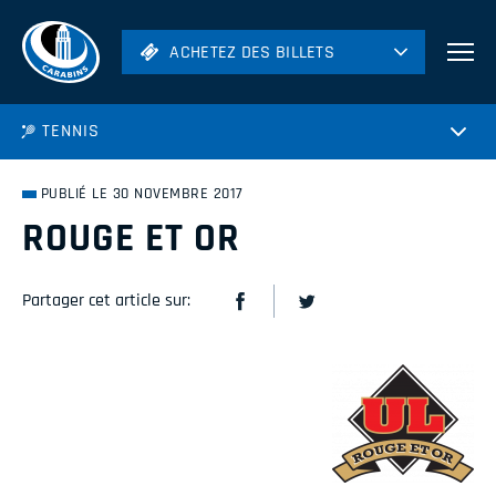
ACHETEZ DES BILLETS
ACHETEZ DES BILLETS
Football
TENNIS
Hockey
Soccer
PUBLIÉ LE 30 NOVEMBRE 2017
Rugby
ROUGE ET OR
Volleyball
Partager cet article sur: