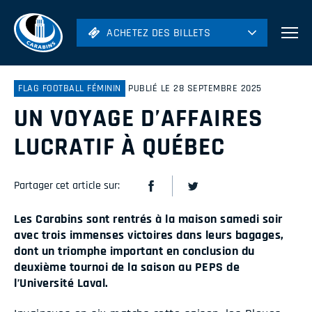
ACHETEZ DES BILLETS
ACHETEZ DES BILLETS
Football
Hockey
FLAG FOOTBALL FÉMININ
PUBLIÉ LE 28 SEPTEMBRE 2025
UN VOYAGE D’AFFAIRES
Soccer
Rugby
LUCRATIF À QUÉBEC
Volleyball
Partager cet article sur:
Les Carabins sont rentrés à la maison samedi soir
avec trois immenses victoires dans leurs bagages,
dont un triomphe important en conclusion du
deuxième tournoi de la saison au PEPS de
l’Université Laval.