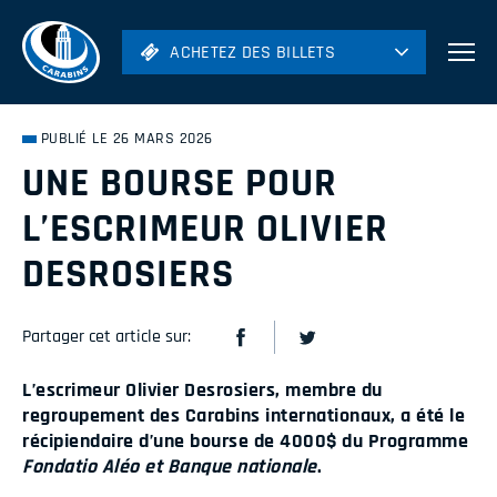
ACHETEZ DES BILLETS
ACHETEZ DES BILLETS
Football
Hockey
PUBLIÉ LE 26 MARS 2026
UNE BOURSE POUR
Soccer
L’ESCRIMEUR OLIVIER
Rugby
Volleyball
DESROSIERS
Partager cet article sur:
L’escrimeur Olivier Desrosiers, membre du
regroupement des Carabins internationaux, a été le
récipiendaire d’une bourse de 4000$ du Programme
Fondatio Aléo et Banque nationale
.