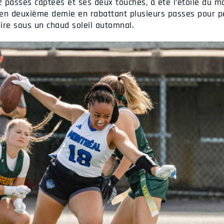
2 passes captées et ses deux touchés, a été l’étoile du m
 en deuxième demie en rabattant plusieurs passes pour p
ire sous un chaud soleil automnal.