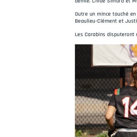
demie. Chloé Simard et Ma
Outre un mince touché en f
Beaulieu-Clément et Just
Les Carabins disputeront 