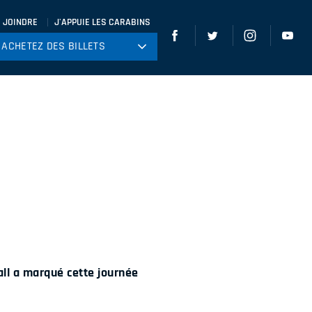
 JOINDRE
J'APPUIE LES CARABINS
ACHETEZ DES BILLETS
ACHETEZ DES BILLETS
tball
ckey
ccer
gby
leyball
all a marqué cette journée