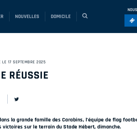
NOUS
ER
NOUVELLES
DOMICILE
Foo
Ho
So
É LE 17 SEPTEMBRE 2025
Ru
E RÉUSSIE
Vol
ans la grande famille des Carabins, l’équipe de flag footb
s victoires sur le terrain du Stade Hébert, dimanche.