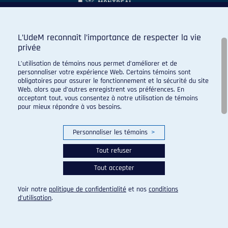
L’UdeM reconnaît l’importance de respecter la vie
privée
L’utilisation de témoins nous permet d’améliorer et de
personnaliser votre expérience Web. Certains témoins sont
obligatoires pour assurer le fonctionnement et la sécurité du site
Web, alors que d’autres enregistrent vos préférences. En
acceptant tout, vous consentez à notre utilisation de témoins
pour mieux répondre à vos besoins.
Personnaliser les témoins
>
Tout refuser
Tout accepter
© 2026 Carabins de l'Université de Montréal. Tous droits
réservés.
Voir notre
politique de confidentialité
et nos
conditions
Paramètres des témoins
d’utilisation
.