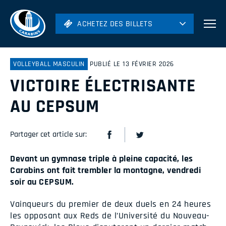
ACHETEZ DES BILLETS
ACHETEZ DES BILLETS
Football
Hockey
VOLLEYBALL MASCULIN
PUBLIÉ LE 13 FÉVRIER 2026
VICTOIRE ÉLECTRISANTE
Soccer
Rugby
AU CEPSUM
Volleyball
Partager cet article sur:
Devant un gymnase triple à pleine capacité, les
Carabins ont fait trembler la montagne, vendredi
soir au CEPSUM.
Vainqueurs du premier de deux duels en 24 heures
les opposant aux Reds de l’Université du Nouveau-