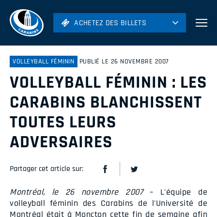
ACHETEZ DES BILLETS
ACHETEZ DES BILLETS
Football
Hockey
VOLLEYBALL FÉMININ
PUBLIÉ LE 26 NOVEMBRE 2007
VOLLEYBALL FÉMININ : LES
Soccer
Rugby
CARABINS BLANCHISSENT
Volleyball
TOUTES LEURS
ADVERSAIRES
Partager cet article sur:
Montréal, le 26 novembre 2007
– L'équipe de
volleyball féminin des Carabins de l'Université de
Montréal était à Moncton cette fin de semaine afin