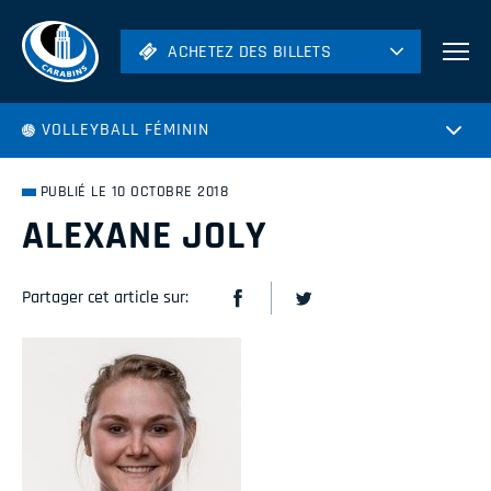
ACHETEZ DES BILLETS
ACHETEZ DES BILLETS
Football
VOLLEYBALL FÉMININ
Hockey
Soccer
PUBLIÉ LE 10 OCTOBRE 2018
Rugby
ALEXANE JOLY
Volleyball
Partager cet article sur: