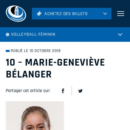
ACHETEZ DES BILLETS
ACHETEZ DES BILLETS
Football
VOLLEYBALL FÉMININ
Hockey
Soccer
PUBLIÉ LE 10 OCTOBRE 2018
Rugby
10 – MARIE-GENEVIÈVE
Volleyball
BÉLANGER
Partager cet article sur: