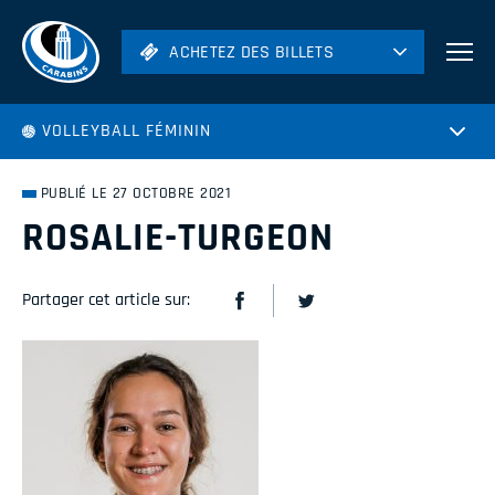
ACHETEZ DES BILLETS
ACHETEZ DES BILLETS
Football
VOLLEYBALL FÉMININ
Hockey
Soccer
PUBLIÉ LE 27 OCTOBRE 2021
Rugby
ROSALIE-TURGEON
Volleyball
Partager cet article sur: