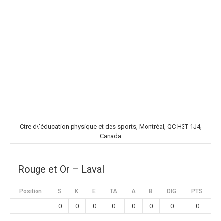
Ctre d\'éducation physique et des sports, Montréal, QC H3T 1J4,
Canada
Rouge et Or – Laval
Position
S
K
E
TA
A
B
DIG
PTS
0
0
0
0
0
0
0
0