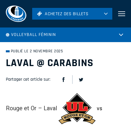
ACHETEZ DES BILLETS
ACHETEZ DES BILLETS
Football
VOLLEYBALL FÉMININ
Hockey
Soccer
PUBLIÉ LE 2 NOVEMBRE 2025
Rugby
LAVAL @ CARABINS
Volleyball
Partager cet article sur:
Rouge et Or – Laval
vs