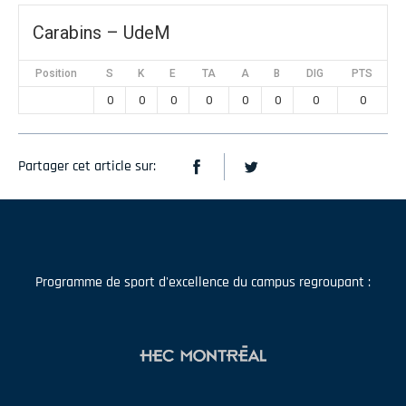
Carabins – UdeM
Position
S
K
E
TA
A
B
DIG
PTS
0
0
0
0
0
0
0
0
Partager cet article sur:
Programme de sport d'excellence du campus regroupant :