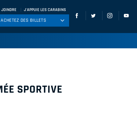
 JOINDRE
J'APPUIE LES CARABINS
ACHETEZ DES BILLETS
ACHETEZ DES BILLETS
tball
ckey
ccer
gby
leyball
MÉE SPORTIVE