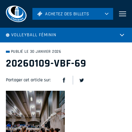
ACHETEZ DES BILLETS
ACHETEZ DES BILLETS
Football
VOLLEYBALL FÉMININ
Hockey
Soccer
PUBLIÉ LE 30 JANVIER 2026
Rugby
20260109-VBF-69
Volleyball
Partager cet article sur: