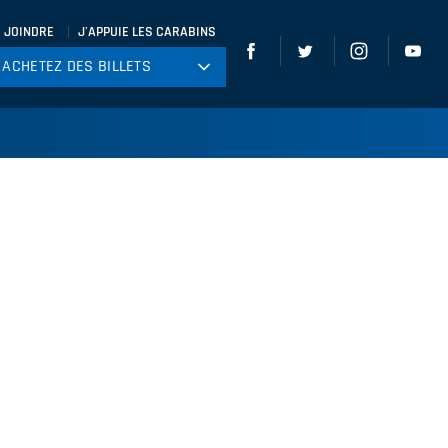
 JOINDRE
J'APPUIE LES CARABINS
ACHETEZ DES BILLETS
ACHETEZ DES BILLETS
tball
ckey
ccer
gby
leyball