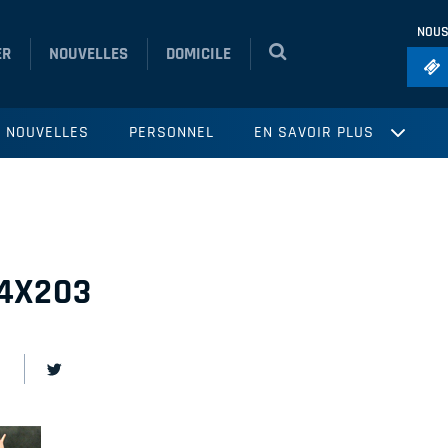
NOUS
ER
NOUVELLES
DOMICILE
Foo
NOUVELLES
PERSONNEL
EN SAVOIR PLUS
Ho
So
Ru
Vol
4X203