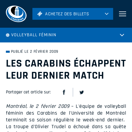
ACHETEZ DES BILLETS
ACHETEZ DES BILLETS
Football
VOLLEYBALL FÉMININ
Hockey
Soccer
PUBLIÉ LE 2 FÉVRIER 2009
Rugby
LES CARABINS ÉCHAPPENT
Volleyball
LEUR DERNIER MATCH
Partager cet article sur:
Montréal, le 2 février 2009
– L'équipe de volleyball
féminin des Carabins de l'Université de Montréal
terminait sa saison régulière le week-end dernier.
La troupe d'Olivier Trudel a échoué dans sa quête