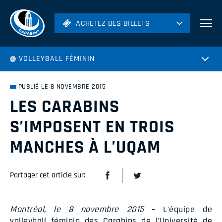
ACHETEZ DES BILLETS
ACHETEZ DES BILLETS
Football
VOLLEYBALL FÉMININ
Hockey
Soccer
PUBLIÉ LE 8 NOVEMBRE 2015
Rugby
LES CARABINS
Volleyball
S’IMPOSENT EN TROIS
MANCHES À L’UQAM
Partager cet article sur:
Montréal, le 8 novembre 2015
– L'équipe de
volleyball féminin des Carabins de l'Université de