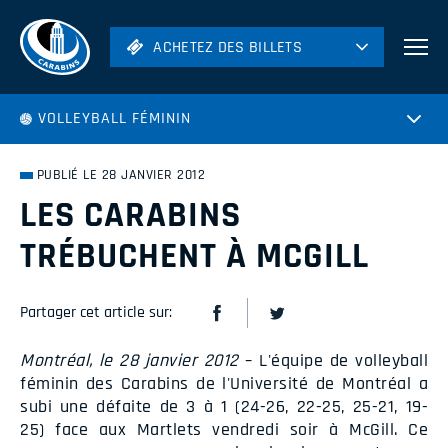
ACHETEZ DES BILLETS
ACHETEZ DES BILLETS
Football
VOLLEYBALL FÉMININ
Hockey
Soccer
PUBLIÉ LE 28 JANVIER 2012
Rugby
LES CARABINS
Volleyball
TRÉBUCHENT À MCGILL
Partager cet article sur:
Montréal, le 28 janvier 2012
– L'équipe de volleyball
féminin des Carabins de l'Université de Montréal a
subi une défaite de 3 à 1 (24-26, 22-25, 25-21, 19-
25) face aux Martlets vendredi soir à McGill. Ce