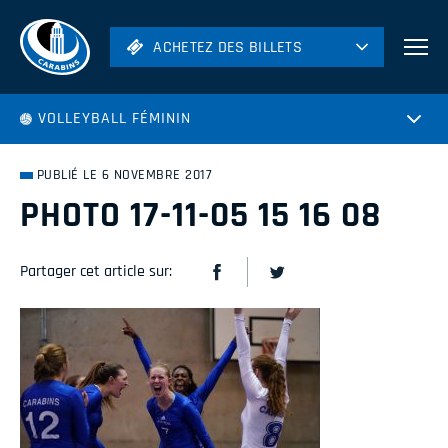
ACHETEZ DES BILLETS
ACHETEZ DES BILLETS
Football
VOLLEYBALL FÉMININ
Hockey
Soccer
PUBLIÉ LE 6 NOVEMBRE 2017
Rugby
PHOTO 17-11-05 15 16 08
Volleyball
Partager cet article sur: