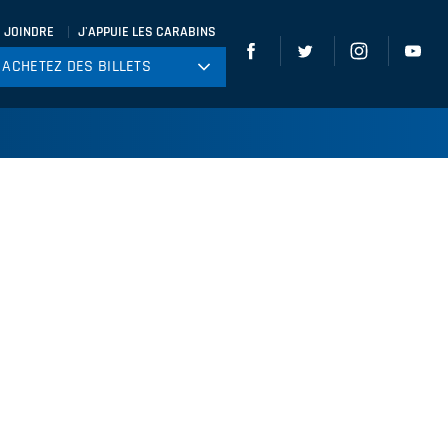
 JOINDRE
J'APPUIE LES CARABINS
ACHETEZ DES BILLETS
ACHETEZ DES BILLETS
tball
ckey
ccer
gby
leyball