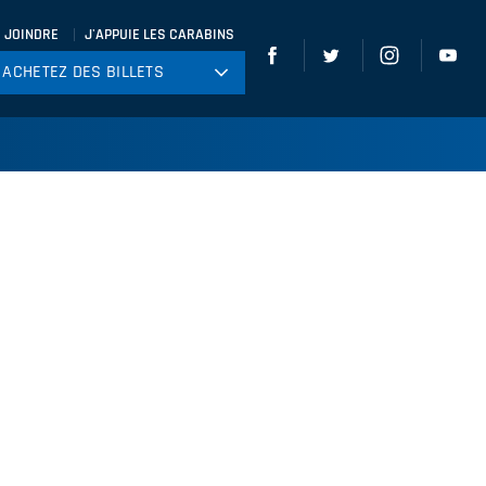
 JOINDRE
J'APPUIE LES CARABINS
ACHETEZ DES BILLETS
ACHETEZ DES BILLETS
tball
ckey
ccer
gby
leyball