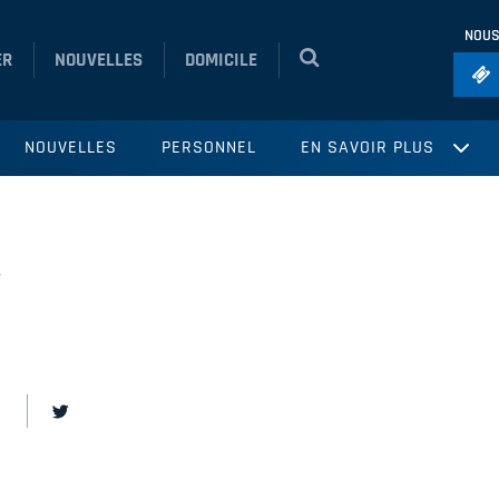
NOUS
ER
NOUVELLES
DOMICILE
Foo
NOUVELLES
PERSONNEL
EN SAVOIR PLUS
Ho
So
Ru
7
Vol