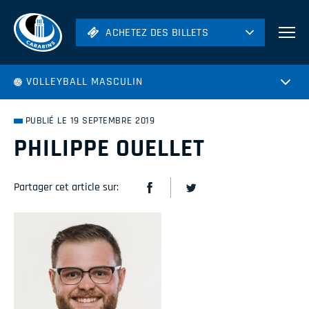
ACHETEZ DES BILLETS
ACHETEZ DES BILLETS
Football
VOLLEYBALL MASCULIN
Hockey
Soccer
PUBLIÉ LE 19 SEPTEMBRE 2019
Rugby
PHILIPPE OUELLET
Volleyball
Partager cet article sur: