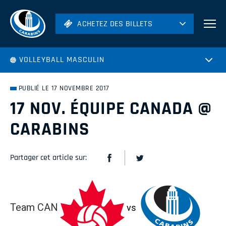
ACHETEZ DES BILLETS
ACHETEZ DES BILLETS
Football
VOLLEYBALL MASCULIN
Hockey
Soccer
PUBLIÉ LE 17 NOVEMBRE 2017
Rugby
17 NOV. ÉQUIPE CANADA @
Volleyball
CARABINS
Partager cet article sur:
Team CAN
vs