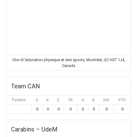
Ctre d\'éducation physique et des sports, Montréal, QC H3T 1J4,
Canada
Team CAN
Position
S
K
E
TA
A
B
DIG
PTS
0
0
0
0
0
0
0
0
Carabins – UdeM