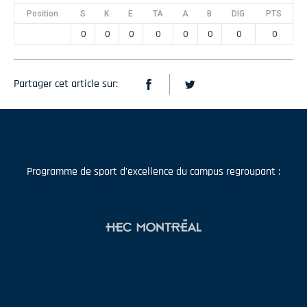
Position
S
K
E
TA
A
B
DIG
PTS
0
0
0
0
0
0
0
0
Partager cet article sur:
Programme de sport d'excellence du campus regroupant :