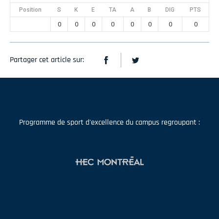
Position
S
K
E
TA
A
B
DIG
PTS
0
0
0
0
0
0
0
0
Partager cet article sur:
Programme de sport d'excellence du campus regroupant :