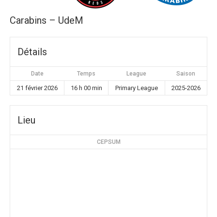
Carabins – UdeM
Détails
Date
Temps
League
Saison
21 février 2026
16 h 00 min
Primary League
2025-2026
Lieu
CEPSUM