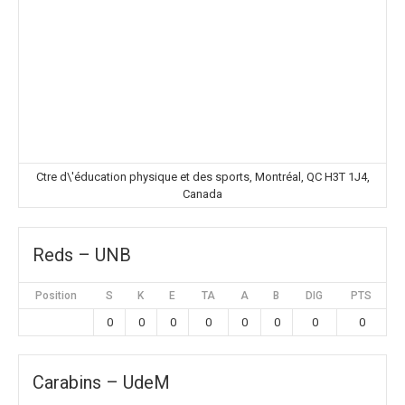
Ctre d\'éducation physique et des sports, Montréal, QC H3T 1J4,
Canada
Reds – UNB
Position
S
K
E
TA
A
B
DIG
PTS
0
0
0
0
0
0
0
0
Carabins – UdeM