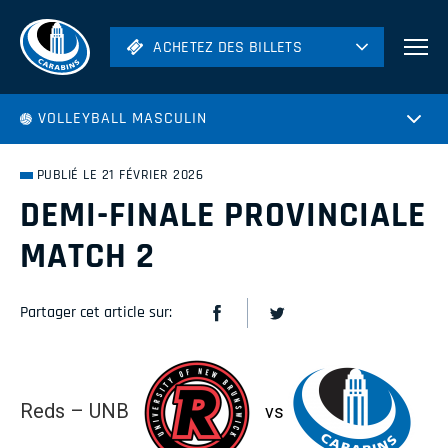
ACHETEZ DES BILLETS
ACHETEZ DES BILLETS
Football
VOLLEYBALL MASCULIN
Hockey
Soccer
PUBLIÉ LE 21 FÉVRIER 2026
Rugby
DEMI-FINALE PROVINCIALE
Volleyball
MATCH 2
Partager cet article sur:
Reds – UNB
vs