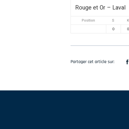
Rouge et Or – Laval
Position
S
K
0
0
Partager cet article sur: