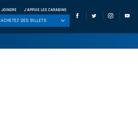
 JOINDRE
J'APPUIE LES CARABINS
ACHETEZ DES BILLETS
ACHETEZ DES BILLETS
tball
ckey
ccer
gby
leyball