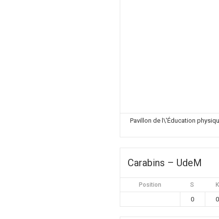
Pavillon de l\'Éducation physiq
Carabins – UdeM
Position
S
K
0
0