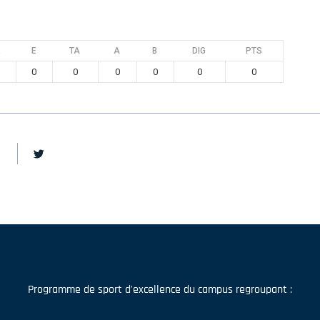
E
TA
A
B
DIG
PTS
0
0
0
0
0
0
Programme de sport d'excellence du campus regroupant :