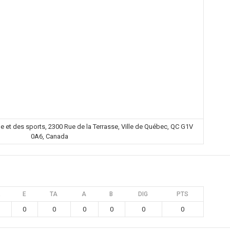
ue et des sports, 2300 Rue de la Terrasse, Ville de Québec, QC G1V
0A6, Canada
E
TA
A
B
DIG
PTS
0
0
0
0
0
0