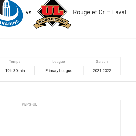
Rouge et Or – Laval
vs
Temps
League
Saison
19 h 30 min
Primary League
2021-2022
PEPS-UL