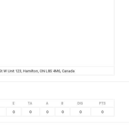
St W Unit 123, Hamilton, ON L8S 4M6, Canada
E
TA
A
B
DIG
PTS
0
0
0
0
0
0