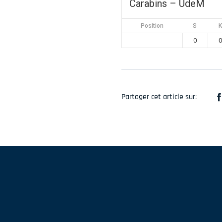
Carabins – UdeM
Position
S
K
0
0
Partager cet article sur: