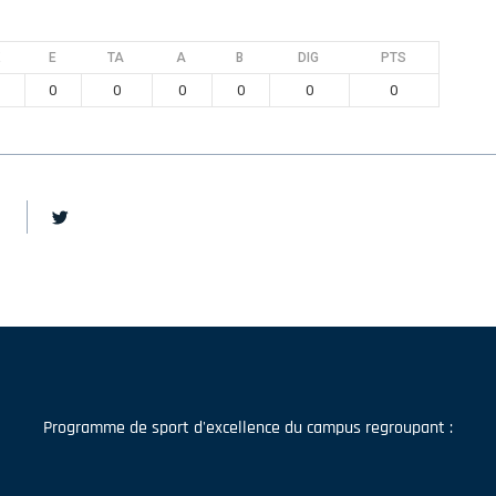
E
TA
A
B
DIG
PTS
0
0
0
0
0
0
Programme de sport d'excellence du campus regroupant :