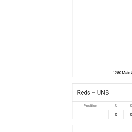
1280 Main 
Reds – UNB
Position
S
K
0
0