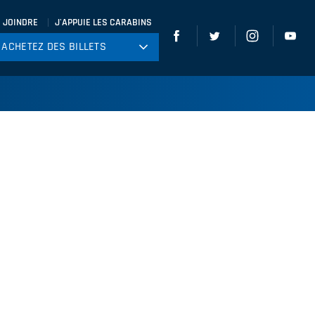
 JOINDRE
J'APPUIE LES CARABINS
ACHETEZ DES BILLETS
ACHETEZ DES BILLETS
tball
ckey
ccer
gby
leyball