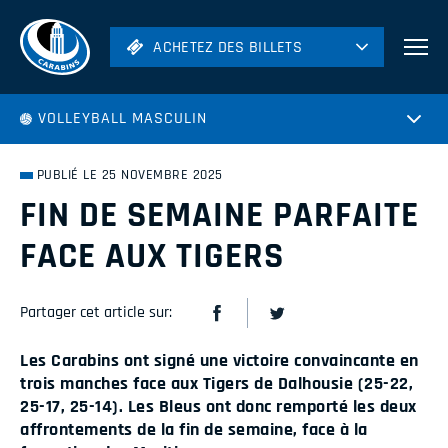
ACHETEZ DES BILLETS
ACHETEZ DES BILLETS
Football
VOLLEYBALL MASCULIN
Hockey
Soccer
PUBLIÉ LE 25 NOVEMBRE 2025
Rugby
FIN DE SEMAINE PARFAITE
Volleyball
FACE AUX TIGERS
Partager cet article sur:
Les Carabins ont signé une victoire convaincante en
trois manches face aux Tigers de Dalhousie (25-22,
25-17, 25-14). Les Bleus ont donc remporté les deux
affrontements de la fin de semaine, face à la