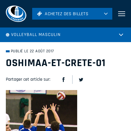
ACHETEZ DES BILLETS
ACHETEZ DES BILLETS
Football
VOLLEYBALL MASCULIN
Hockey
Soccer
PUBLIÉ LE 22 AOÛT 2017
Rugby
OSHIMAA-ET-CRETE-01
Volleyball
Partager cet article sur: