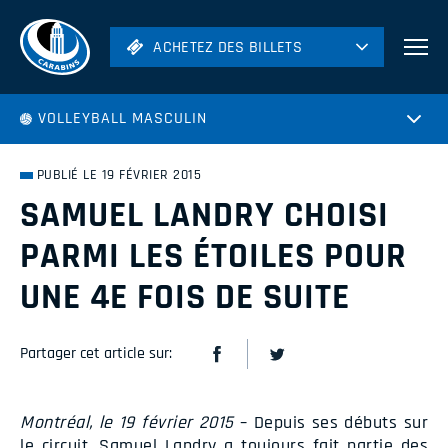
ACHETEZ DES BILLETS
ACHETEZ DES BILLETS
Football
VOLLEYBALL MASCULIN
Hockey
Soccer
PUBLIÉ LE 19 FÉVRIER 2015
Rugby
SAMUEL LANDRY CHOISI
Volleyball
PARMI LES ÉTOILES POUR
UNE 4E FOIS DE SUITE
Partager cet article sur:
Montréal, le 19 février 2015
– Depuis ses débuts sur
le circuit, Samuel Landry a toujours fait partie des