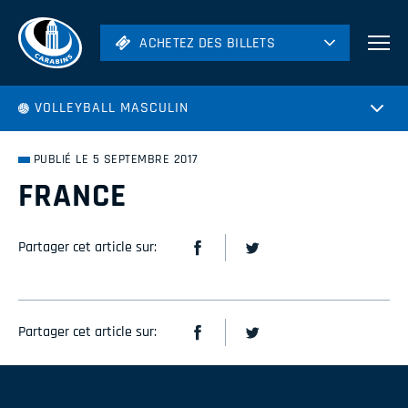
ACHETEZ DES BILLETS
ACHETEZ DES BILLETS
Football
VOLLEYBALL MASCULIN
Hockey
Soccer
PUBLIÉ LE 5 SEPTEMBRE 2017
Rugby
FRANCE
Volleyball
Partager cet article sur:
Partager cet article sur: