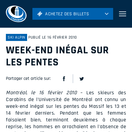
ACHETEZ DES BILLETS
ACHETEZ DES BILLETS
Football
Hockey
SKI ALPIN
PUBLIÉ LE 16 FÉVRIER 2010
WEEK-END INÉGAL SUR
Soccer
Rugby
LES PENTES
Volleyball
Partager cet article sur:
Montréal, le 16 février 2010
– Les skieurs des
Carabins de l'Université de Montréal ont connu un
week-end inégal sur les pentes du Massif les 13 et
14 février derniers. Pendant que les femmes
faisaient bien, terminant deuxièmes à chaque
reprise, les hommes en arrachaient en l'absence de