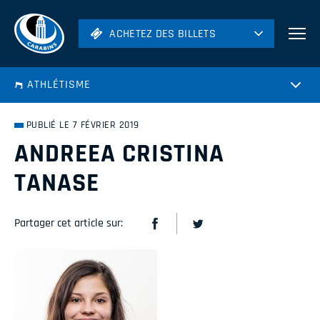
ACHETEZ DES BILLETS
ACHETEZ DES BILLETS
Football
ATHLÉTISME
Hockey
Soccer
PUBLIÉ LE 7 FÉVRIER 2019
Rugby
ANDREEA CRISTINA
Volleyball
TANASE
Partager cet article sur: