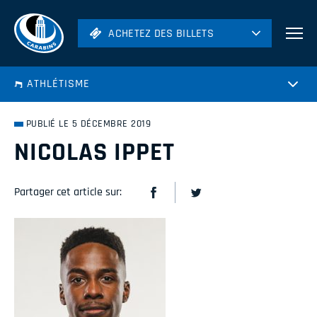
ACHETEZ DES BILLETS
ACHETEZ DES BILLETS
Football
ATHLÉTISME
Hockey
Soccer
PUBLIÉ LE 5 DÉCEMBRE 2019
Rugby
NICOLAS IPPET
Volleyball
Partager cet article sur: