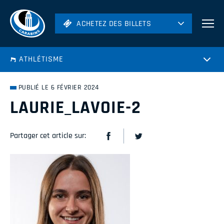
ACHETEZ DES BILLETS
ACHETEZ DES BILLETS
Football
ATHLÉTISME
Hockey
Soccer
PUBLIÉ LE 6 FÉVRIER 2024
Rugby
LAURIE_LAVOIE-2
Volleyball
Partager cet article sur: