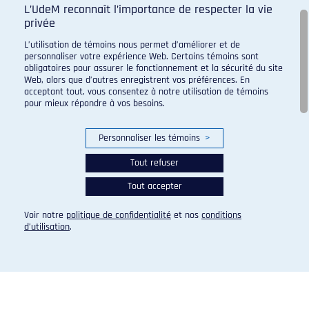
L’UdeM reconnaît l’importance de respecter la vie
privée
L’utilisation de témoins nous permet d’améliorer et de
Programme de sport d'excellence du campus regroupant :
personnaliser votre expérience Web. Certains témoins sont
obligatoires pour assurer le fonctionnement et la sécurité du site
Web, alors que d’autres enregistrent vos préférences. En
acceptant tout, vous consentez à notre utilisation de témoins
pour mieux répondre à vos besoins.
Personnaliser les témoins
>
Tout refuser
Tout accepter
Voir notre
politique de confidentialité
et nos
conditions
d’utilisation
.