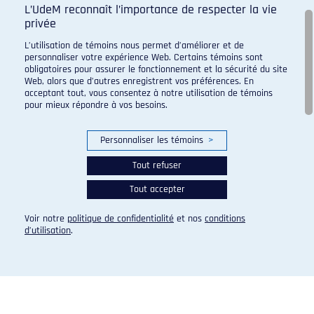
L’UdeM reconnaît l’importance de respecter la vie
privée
L’utilisation de témoins nous permet d’améliorer et de
Programme de sport d'excellence du campus regroupant :
personnaliser votre expérience Web. Certains témoins sont
obligatoires pour assurer le fonctionnement et la sécurité du site
Web, alors que d’autres enregistrent vos préférences. En
acceptant tout, vous consentez à notre utilisation de témoins
pour mieux répondre à vos besoins.
Personnaliser les témoins
>
Tout refuser
Tout accepter
Voir notre
politique de confidentialité
et nos
conditions
d’utilisation
.