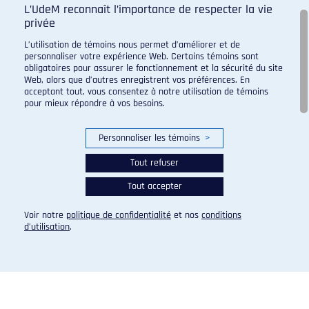
L’UdeM reconnaît l’importance de respecter la vie
privée
L’utilisation de témoins nous permet d’améliorer et de
Programme de sport d'excellence du campus regroupant :
personnaliser votre expérience Web. Certains témoins sont
obligatoires pour assurer le fonctionnement et la sécurité du site
Web, alors que d’autres enregistrent vos préférences. En
acceptant tout, vous consentez à notre utilisation de témoins
pour mieux répondre à vos besoins.
Personnaliser les témoins
>
Tout refuser
Tout accepter
Voir notre
politique de confidentialité
et nos
conditions
d’utilisation
.