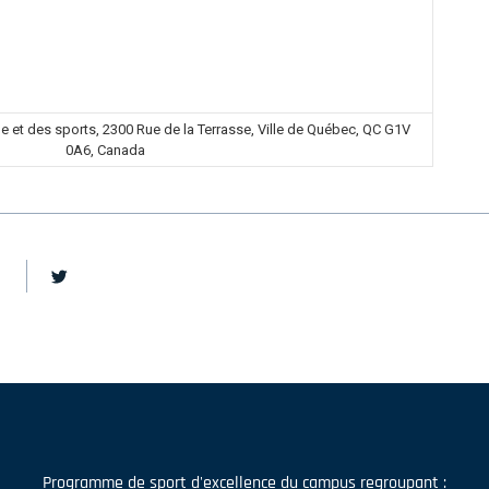
ue et des sports, 2300 Rue de la Terrasse, Ville de Québec, QC G1V
0A6, Canada
Programme de sport d'excellence du campus regroupant :