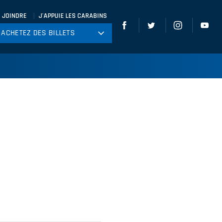
 JOINDRE
J'APPUIE LES CARABINS
ACHETEZ DES BILLETS
ACHETEZ DES BILLETS
tball
ckey
ccer
gby
leyball