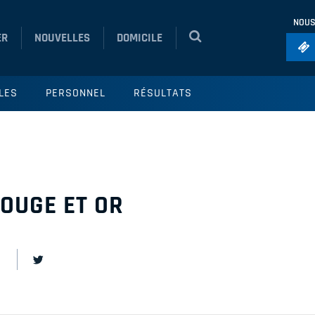
NOUS
ER
NOUVELLES
DOMICILE
Foo
LES
PERSONNEL
RÉSULTATS
Ho
So
Ru
Vol
ROUGE ET OR