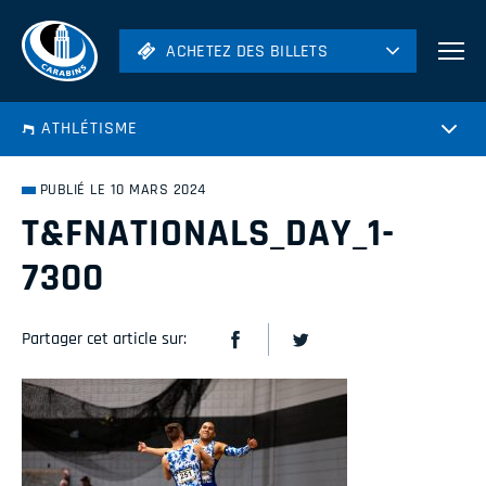
ACHETEZ DES BILLETS
ACHETEZ DES BILLETS
Football
ATHLÉTISME
Hockey
Soccer
PUBLIÉ LE 10 MARS 2024
Rugby
T&FNATIONALS_DAY_1-
Volleyball
7300
Partager cet article sur: