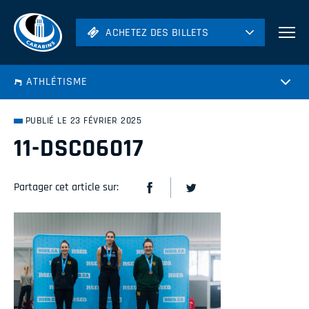
ACHETEZ DES BILLETS
ACHETEZ DES BILLETS
Football
ATHLÉTISME
Hockey
Soccer
PUBLIÉ LE 23 FÉVRIER 2025
Rugby
11-DSC06017
Volleyball
Partager cet article sur: