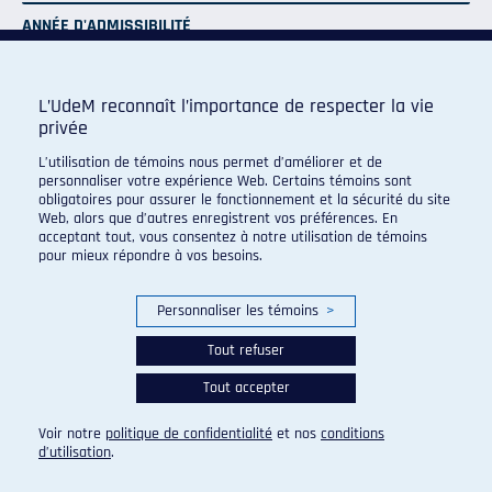
ANNÉE D'ADMISSIBILITÉ
2
L’UdeM reconnaît l’importance de respecter la vie
privée
L’utilisation de témoins nous permet d’améliorer et de
personnaliser votre expérience Web. Certains témoins sont
obligatoires pour assurer le fonctionnement et la sécurité du site
Programme de sport d'excellence du campus regroupant :
Web, alors que d’autres enregistrent vos préférences. En
acceptant tout, vous consentez à notre utilisation de témoins
pour mieux répondre à vos besoins.
Personnaliser les témoins
>
Tout refuser
Tout accepter
Voir notre
politique de confidentialité
et nos
conditions
d’utilisation
.