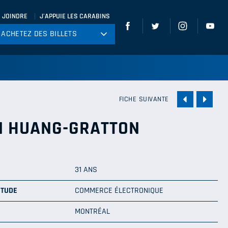
 JOINDRE
J'APPUIE LES CARABINS
ACHETEZ DES BILLETS
ACHETEZ DES BILLETS
tball
ckey
ccer
FICHE SUIVANTE
gby
 HUANG-GRATTON
leyball
31 ANS
ÉTUDE
COMMERCE ÉLECTRONIQUE
MONTRÉAL