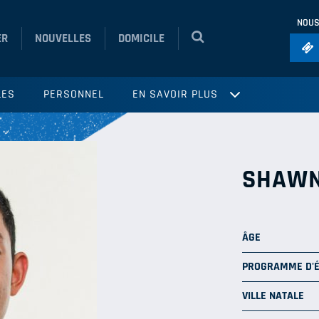
NOUS
ER
NOUVELLES
DOMICILE
Foo
LES
PERSONNEL
EN SAVOIR PLUS
Ho
So
Ru
SHAWN
Vol
ÂGE
PROGRAMME D'
VILLE NATALE