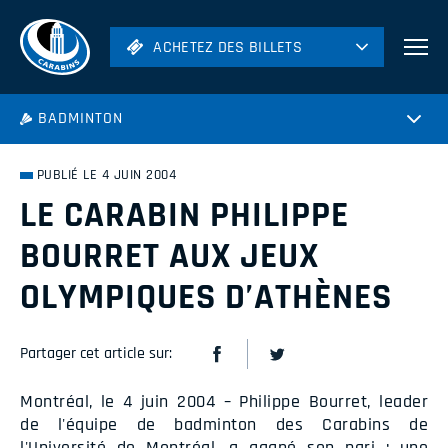
ACHETEZ DES BILLETS
ACHETEZ DES BILLETS
Football
BADMINTON
Hockey
Soccer
PUBLIÉ LE 4 JUIN 2004
Rugby
LE CARABIN PHILIPPE
Volleyball
BOURRET AUX JEUX
OLYMPIQUES D’ATHÈNES
Partager cet article sur:
Montréal, le 4 juin 2004 – Philippe Bourret, leader
de l'équipe de badminton des Carabins de
l'Université de Montréal, a gagné son pari : une